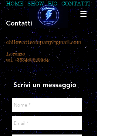
HOME
SHOW
BIO
CONTATTI
Contatti
chilowattcompany@gmail.com
Lorenzo
tel.
+393480620584
Scrivi un messaggio